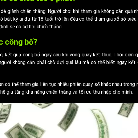
 dễ giành chiến thắng. Người chơi khi tham gia không cần quá n
ó bất kỳ ai đủ từ 18 tuổi trở lên đều có thể tham gia xổ số siêu
định sẽ có cơ hội chiến thắng.
ợc công bố?
ục, kết quả công bố ngay sau khi vòng quay kết thúc. Thời gian 
 người không cần phải chờ đợi quá lâu mà có thể biết ngay kết
oàn có thể tham gia liên tục nhiều phiên quay số khác nhau trong
 thể gia tăng khả năng chiến thắng và tối ưu thu nhập cho mình.