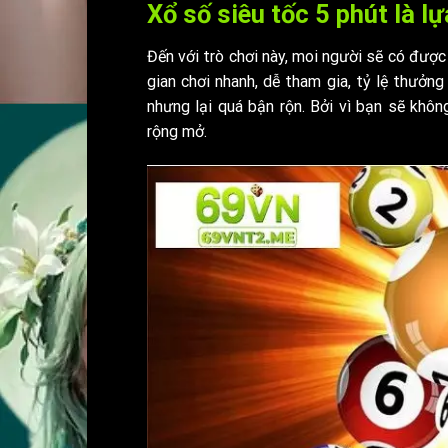
Xổ số siêu tốc 5 phút là l
Đến với trò chơi này, moi người sẽ có được 
gian chơi nhanh, dễ tham gia, tỷ lệ thưởng
nhưng lại quá bận rộn. Bởi vì bạn sẽ khôn
rộng mở.