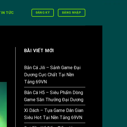
TIN TỨC
ĐĂNG KÝ
ĐĂNG NHẬP
BÀI VIẾT MỚI
Bắn Cá Jili – Sảnh Game Đại
Dương Cực Chất Tại Nền
Tảng 69VN
Bắn Cá H5 – Siêu Phẩm Dòng
Game Săn Thưởng Đại Dương
Xì Dách – Tựa Game Dân Gian
Siêu Hot Tại Nền Tảng 69VN