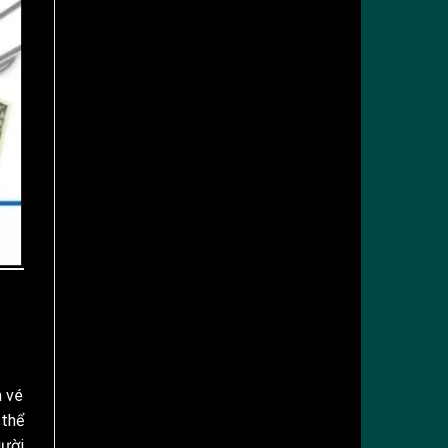
n vé
 thể
gười