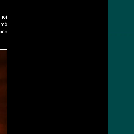
Thời
m mê
luôn