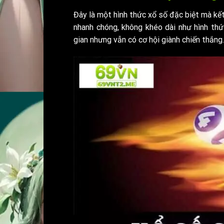
Đây là một hình thức xổ số đặc biệt mà kết
nhanh chóng, không khéo dài như hình thứ
gian nhưng vẫn có cơ hội giành chiến thắng