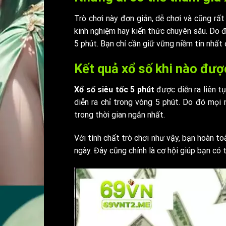
Trò chơi này đơn giản, dễ chơi và cũng rất
kinh nghiệm hay kiến thức chuyên sâu. Do đ
5 phút. Bạn chỉ cần giữ vững niềm tin nhất 
Kết quả xổ số khi nào đư
Xổ số siêu tốc 5 phút
được diễn ra liên t
diễn ra chỉ trong vòng 5 phút. Do đó mọi
trong thời gian ngắn nhất.
Với tính chất trò chơi như vậy, bạn hoàn t
ngày. Đây cũng chính là cơ hội giúp bạn có