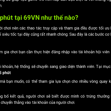
n.
 phút tại 69VN như thế nào?
ời chơi nên các thao tác truy cập và tham gia đều được tối ưu
ố siêu tốc tại đây cũng rất nhanh chóng. Sau đây là các bước cơ
m gia chơi bạn cần thực hiện đăng nhập vào tài khoản hội viên
i khoản, hệ thống sẽ chuyển sang giao diện thành viên. Tại mục
5 phút
 mà bạn muốn, có thể tham gia lựa chọn cho nhiều vòng quay 
ng bố kết quả, người chơi sẽ biết được mình có trúng thưởng
chuyển thẳng vào tài khoản của người chơi.