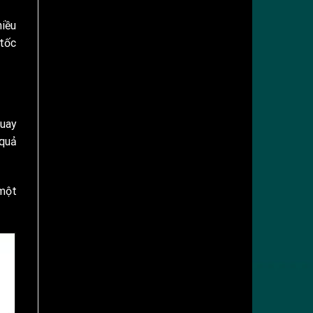
hiều
 tốc
quay
 quả
 một