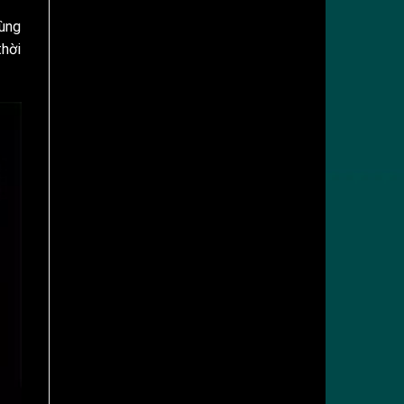
cùng
thời