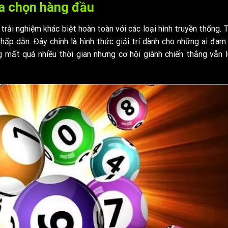
ựa chọn hàng đầu
trải nghiệm khác biệt hoàn toàn với các loại hình truyền thống. 
 hấp dẫn. Đây chính là hình thức giải trí dành cho những ai đa
g mất quá nhiều thời gian nhưng cơ hội giành chiến thắng vẫn 