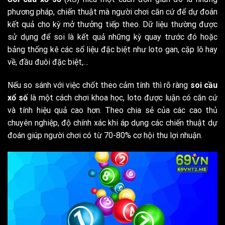
phương pháp, chiến thuật mà người chơi căn cứ để dự đoán
kết quả cho kỳ mở thưởng tiếp theo. Dữ liệu thường được
sử dụng để soi là kết quả những kỳ quay trước đó hoặc
bảng thống kê các số liệu đặc biệt như loto gan, cặp lô hay
về, đầu đuôi đặc biệt,…
Nếu so sánh với việc chốt theo cảm tính thì rõ ràng
soi cầu
xổ số
là một cách chơi khoa học, loto được luận có căn cứ
và tính hiệu quả cao hơn. Theo chia sẻ của các cao thủ
chuyên nghiệp, độ chính xác khi áp dụng các chiến thuật dự
đoán giúp người chơi có từ 70-80% cơ hội thu lợi nhuận.