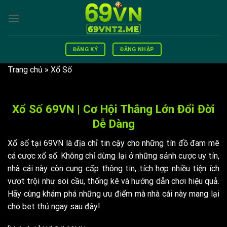
Skip
to
content
ĐĂNG KÝ
ĐĂNG NHẬP
Trang chủ
»
Xổ Số
Xổ Số 69VN | Cơ Hội Thắng Lớn Đổi Đời
Dễ Dàng
Xổ số tại 69VN là địa chỉ tin cậy cho những tín đồ đam mê
cá cược xổ số. Không chỉ dừng lại ở những sảnh cược uy tín,
nhà cái này còn cung cấp thông tin, tích hợp nhiều tiện ích
vượt trội như soi cầu, thống kê và hướng dẫn chơi hiệu quả.
Hãy cùng khám phá những ưu điểm mà nhà cái này mang lại
cho bet thủ ngay sau đây!