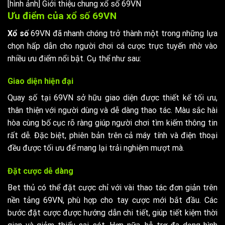
[hình ảnh] Giới thiệu chung xổ số 69VN
Ưu điểm của xổ số 69VN
Xổ số
69VN đã nhanh chóng trở thành một trong những lựa
chọn hấp dẫn cho người chơi cá cược trực tuyến nhờ vào
nhiều ưu điểm nổi bật. Cụ thể như sau:
Giao diện hiện đại
Quay số tại 69VN sở hữu giao diện được thiết kế tối ưu,
thân thiện với người dùng và dễ dàng thao tác. Màu sắc hài
hòa cùng bố cục rõ ràng giúp người chơi tìm kiếm thông tin
rất dễ. Đặc biệt, phiên bản trên cả máy tính và điện thoại
đều được tối ưu để mang lại trải nghiệm mượt mà.
Đặt cược dễ dàng
Bet thủ có thể đặt cược chỉ với vài thao tác đơn giản trên
nền tảng 69VN, phù hợp cho tay cược mới bắt đầu. Các
bước đặt cược được hướng dẫn chi tiết, giúp tiết kiệm thời