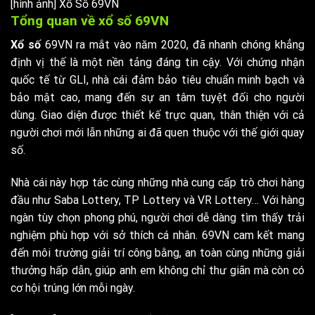
[hình ảnh] Xổ Số 69VN
Tổng quan về xổ số 69VN
Xổ số
69VN ra mắt vào năm 2020, đã nhanh chóng khẳng
định vị thế là một nền tảng đáng tin cậy. Với chứng nhận
quốc tế từ GLI, nhà cái đảm bảo tiêu chuẩn minh bạch và
bảo mật cao, mang đến sự an tâm tuyệt đối cho người
dùng. Giao diện được thiết kế trực quan, thân thiện với cả
người chơi mới lẫn những ai đã quen thuộc với thế giới quay
số.
Nhà cái này hợp tác cùng những nhà cung cấp trò chơi hàng
đầu như Saba Lottery, TP Lottery và VR Lottery… Với hàng
ngàn tùy chọn phong phú, người chơi dễ dàng tìm thấy trải
nghiệm phù hợp với sở thích cá nhân. 69VN cam kết mang
đến môi trường giải trí công bằng, an toàn cùng những giải
thưởng hấp dẫn, giúp anh em không chỉ thư giãn mà còn có
cơ hội trúng lớn mỗi ngày.