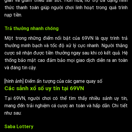
gian và giảm thiểu sai sót. Hơn nữa, hỗ trợ đa dạng hình
thức thanh toán giúp người chơi linh hoạt trong quá trình
nạp tiền.
Trả thưởng nhanh chóng
Một trong những điểm nổi bật của 69VN là quy trình trả
thưởng minh bạch và tốc độ xử lý cực nhanh. Người thắng
cược sẽ nhận được tiền thưởng ngay sau khi có kết quả. Hệ
thống bảo mật cao đảm bảo mọi giao dịch diễn ra an toàn
và đáng tin cậy.
[hình ảnh] Điểm ấn tượng của các game quay số
Các sảnh xổ số uy tín tại 69VN
Tại 69VN, người chơi có thể tìm thấy nhiều sảnh uy tín,
mang đến trải nghiệm cá cược an toàn và hấp dẫn. Chi tiết
như sau:
Saba Lottery