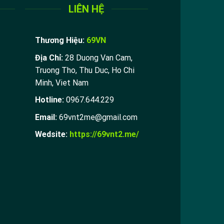
LIÊN HỆ
Thương Hiệu:
69VN
Địa Chỉ:
28 Duong Van Cam,
Truong Tho, Thu Duc, Ho Chi
Minh, Viet Nam
Hotline:
0967.644.229
Email:
69vnt2me@gmail.com
Wedsite:
https://69vnt2.me/