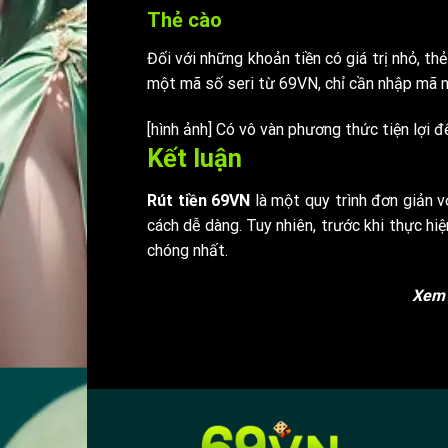
Thẻ cào
Đối với những khoản tiền có giá trị nhỏ, t
một mã số seri từ 69VN, chỉ cần nhập mã n
[hình ảnh] Có vô vàn phương thức tiện lợi đ
Kết luận
Rút tiền 69VN
là một quy trình đơn giản v
cách dễ dàng. Tuy nhiên, trước khi thực h
chóng nhất.
Xem 