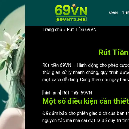
Skip
to
69VN
THỂ
content
Trang chủ
»
Rút Tiền 69VN
Rút Tiền
Rút tiền 69VN
– Hành động cho phép cược 
thời gian xử lý nhanh chóng, quy trình đượ
một cách dễ dàng. Cùng theo dõi ngay bài v
[hình ảnh] Rút Tiền 69VN
Một số điều kiện cần thiế
Để đảm bảo cho phiên giao dịch của bản th
nguyên tắc mà nhà cái đặt ra để duy trì tí