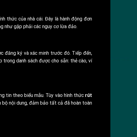
ính thức của nhà cái. Đây là hành động đơn
ũng như gặp phải các nguy cơ lừa đảo.
ợc đăng ký và xác minh trước đó. Tiếp đến,
p trong danh sách được cho sẵn: thẻ cào, ví
ng tin theo biểu mẫu. Tùy vào hình thức
rút
àn bộ nội dung, đảm bảo tất cả đã hoàn toàn