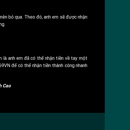
ng nên bỏ qua. Theo đó, anh em sẽ được nhận
ng.
n là anh em đã có thể nhận tiền về tay một
 69VN để có thể nhận tiền thành công nhanh
h Cao