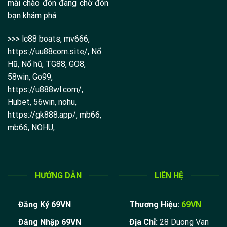
mãi chào đón đang chờ đón
bạn khám phá.
>>>
lc88 boats, mv666,
https://uu88com.site/, Nổ
Hũ, Nổ hũ, TG88, GO8,
58win,
Go99
,
https://u888wl.com/
,
Hubet
, 56win, nohu,
https://gk888.app/
,
mb66
,
mb66
,
NOHU
,
HƯỚNG DẪN
LIÊN HỆ
Đăng Ký 69VN
Thương Hiệu:
69VN
Đăng Nhập 69VN
Địa Chỉ:
28 Duong Van