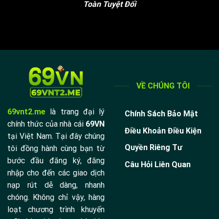
Toàn Tuyệt Đối
VỀ CHÚNG TÔI
69vnt2.me
là trang đại lý
Chính Sách Bảo Mật
chính thức của nhà cái
69VN
Điều Khoản Điều Kiện
tại Việt Nam. Tại đây chúng
Quyền Riêng Tư
tôi đồng hành cùng bạn từ
bước đầu đăng ký, đăng
Câu Hỏi Liên Quan
nhập cho đến các giao dịch
nạp rút dễ dàng, nhanh
chóng. Không chỉ vậy, hàng
loạt chương trình khuyến