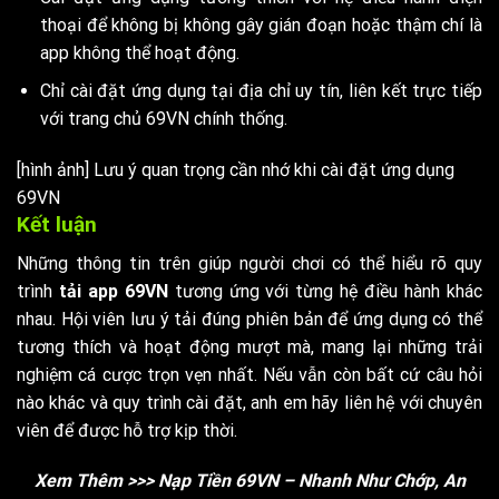
thoại để không bị không gây gián đoạn hoặc thậm chí là
app không thể hoạt động.
Chỉ cài đặt ứng dụng tại địa chỉ uy tín, liên kết trực tiếp
với trang chủ 69VN chính thống.
[hình ảnh] Lưu ý quan trọng cần nhớ khi cài đặt ứng dụng
69VN
Kết luận
Những thông tin trên giúp người chơi có thể hiểu rõ quy
trình
tải app 69VN
tương ứng với từng hệ điều hành khác
nhau. Hội viên lưu ý tải đúng phiên bản để ứng dụng có thể
tương thích và hoạt động mượt mà, mang lại những trải
nghiệm cá cược trọn vẹn nhất. Nếu vẫn còn bất cứ câu hỏi
nào khác và quy trình cài đặt, anh em hãy liên hệ với chuyên
viên để được hỗ trợ kịp thời.
Xem Thêm >>> Nạp Tiền 69VN – Nhanh Như Chớp, An